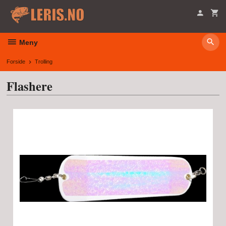
Gå
til
innholdet
Meny
Forside
Trolling
Flashere