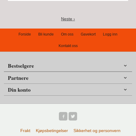
Neste ›
Forside
Bli kunde
Om oss
Gavekort
Logg inn
Kontakt oss
Bestselgere
Partnere
Din konto
Frakt
Kjøpsbetingelser
Sikkerhet og personvern