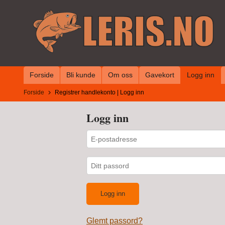
Gå
til
innholdet
Forside
Bli kunde
Om oss
Gavekort
Logg inn
Forside
Registrer handlekonto
|
Logg inn
Logg inn
Glemt passord?