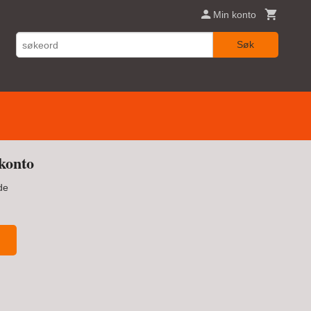
Min konto
Søk
konto
de