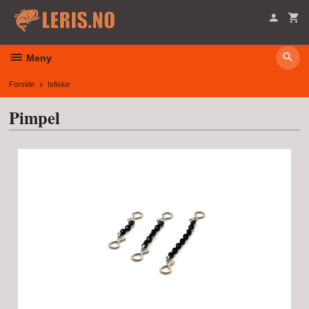
Gå
til
innholdet
Meny
Forside
Isfiske
Pimpel