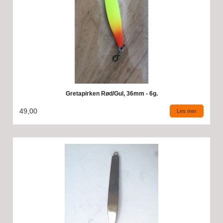
Gretapirken Rød/Gul, 36mm - 6g.
49,00
Les mer