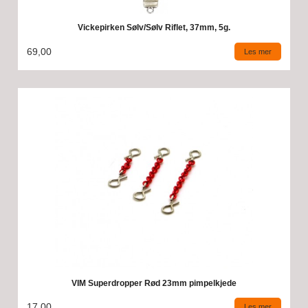
Vickepirken Sølv/Sølv Riflet, 37mm, 5g.
69,00
Les mer
VIM Superdropper Rød 23mm pimpelkjede
17,00
Les mer