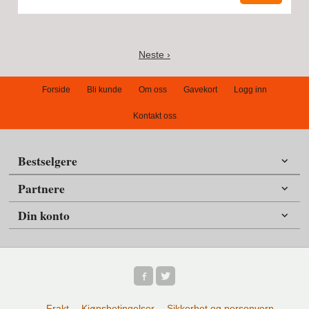
Neste ›
Forside
Bli kunde
Om oss
Gavekort
Logg inn
Kontakt oss
Bestselgere
Partnere
Din konto
Frakt
Kjøpsbetingelser
Sikkerhet og personvern