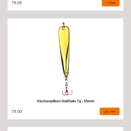
79,00
Kjøp
Väsmanpilken Gull/Sølv 7g - 55mm
79,00
Les mer