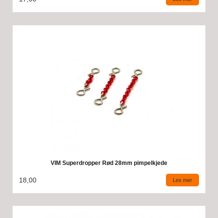
VIM Superdropper Rød 28mm pimpelkjede
18,00
Les mer