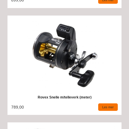
899,00
Les mer
Rovex Snelle m/telleverk (meter)
789,00
Les mer