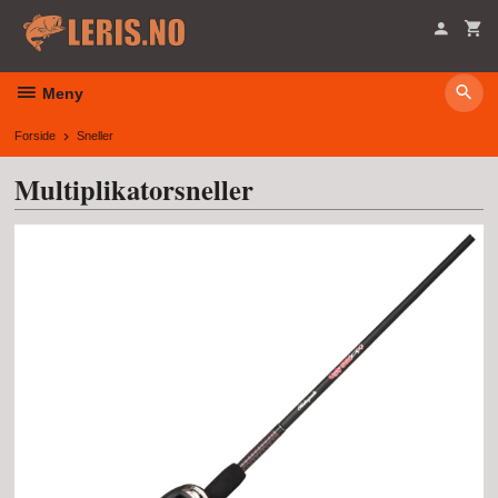
Gå
til
innholdet
Meny
Forside
Sneller
Multiplikatorsneller