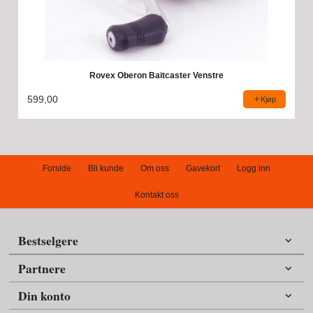
Rovex Oberon Baitcaster Venstre
599,00
Kjøp
Forside
Bli kunde
Om oss
Gavekort
Logg inn
Kontakt oss
Bestselgere
Partnere
Din konto