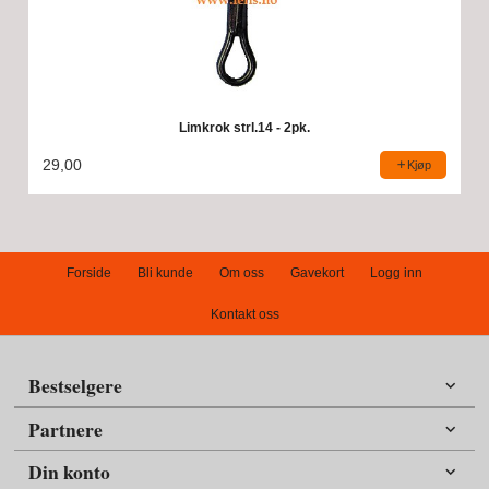
Limkrok strl.14 - 2pk.
29,00
Kjøp
Forside
Bli kunde
Om oss
Gavekort
Logg inn
Kontakt oss
Bestselgere
Partnere
Din konto