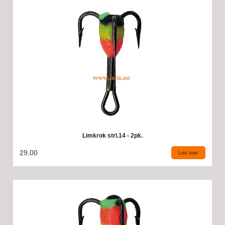
Limkrok strl.14 - 2pk.
29,00
Les mer