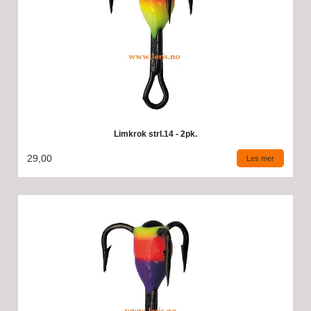
Limkrok strl.14 - 2pk.
29,00
Les mer