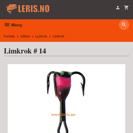
Gå
til
innholdet
Meny
Forside
Isfiske
Lyskrok
Limkrok
Limkrok # 14