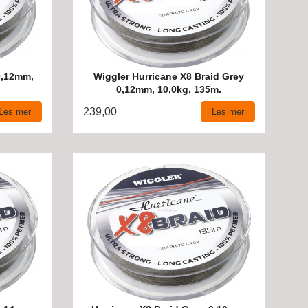
0,12mm,
Wiggler Hurricane X8 Braid Grey
0,12mm, 10,0kg, 135m.
239,00
Les mer
Les mer