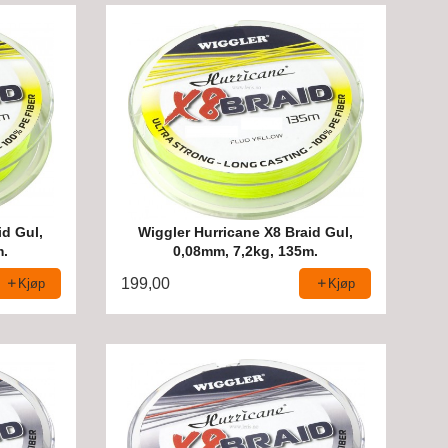
id Gul,
Wiggler Hurricane X8 Braid Gul,
m.
0,08mm, 7,2kg, 135m.
199,00
Kjøp
Kjøp