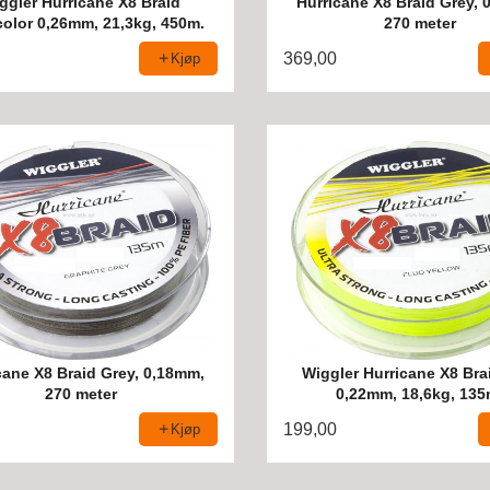
ggler Hurricane X8 Braid
Hurricane X8 Braid Grey, 
color 0,26mm, 21,3kg, 450m.
270 meter
369,00
Kjøp
cane X8 Braid Grey, 0,18mm,
Wiggler Hurricane X8 Bra
270 meter
0,22mm, 18,6kg, 135
199,00
Kjøp