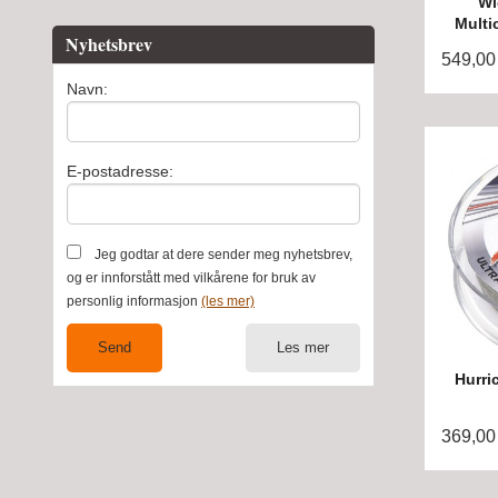
Wi
Multi
Nyhetsbrev
549,00
Navn:
E-postadresse:
Jeg godtar at dere sender meg nyhetsbrev,
og er innforstått med vilkårene for bruk av
personlig informasjon
(les mer)
Les mer
Hurri
369,00