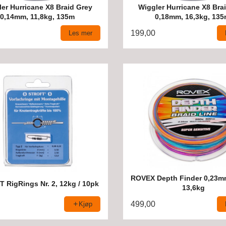
er Hurricane X8 Braid Grey
Wiggler Hurricane X8 Bra
0,14mm, 11,8kg, 135m
0,18mm, 16,3kg, 135
199,00
Les mer
ROVEX Depth Finder 0,23m
 RigRings Nr. 2, 12kg / 10pk
13,6kg
499,00
Kjøp