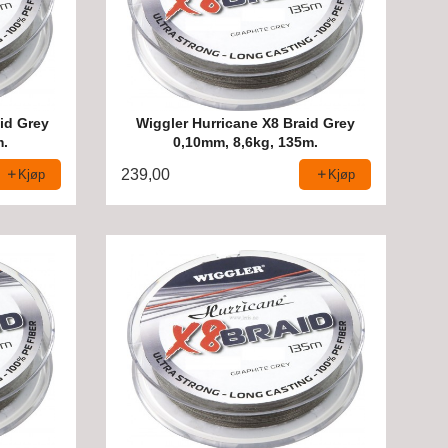
id Grey
Wiggler Hurricane X8 Braid Grey
m.
0,10mm, 8,6kg, 135m.
239,00
Kjøp
Kjøp