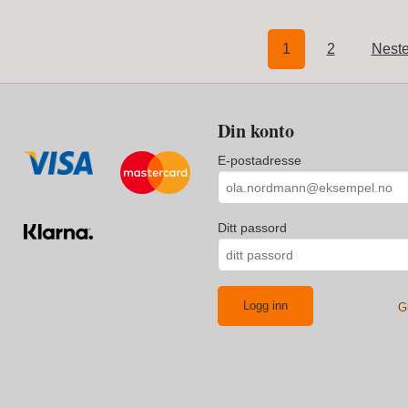
1
2
Neste
Din konto
E-postadresse
Ditt passord
G