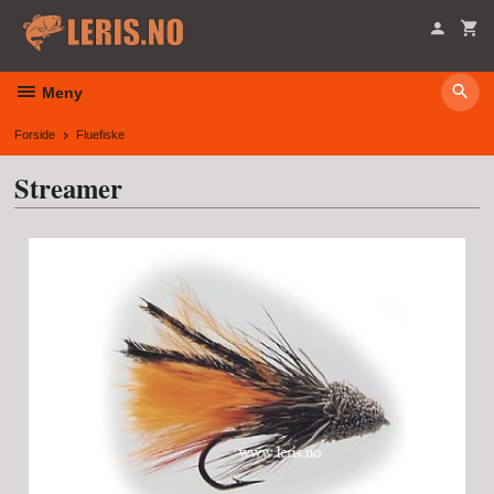
Gå
til
innholdet
Meny
Forside
Fluefiske
Streamer