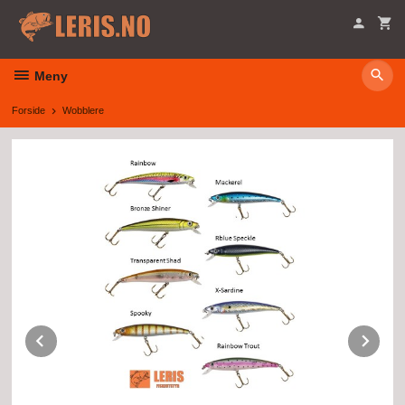
Gå
til
innholdet
Meny
Forside
Wobblere
Prev
Ne