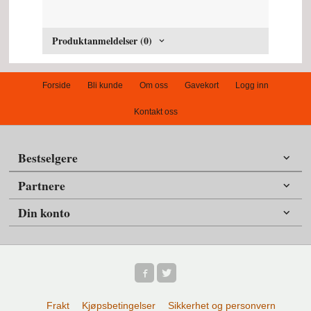
Produktanmeldelser (0)
Forside
Bli kunde
Om oss
Gavekort
Logg inn
Kontakt oss
Bestselgere
Partnere
Din konto
Frakt
Kjøpsbetingelser
Sikkerhet og personvern