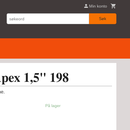
Min konto
Søk
pex 1,5" 198
ne.
På lager