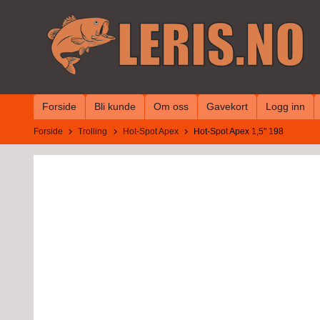
Gå
til
innholdet
Forside
Bli kunde
Om oss
Gavekort
Logg inn
Forside
Trolling
Hot-Spot Apex
Hot-Spot Apex 1,5" 198