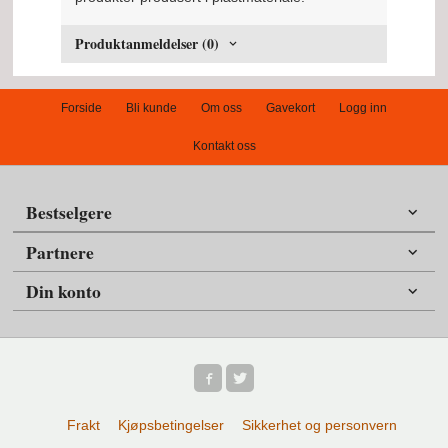
Produktanmeldelser (0)
Forside
Bli kunde
Om oss
Gavekort
Logg inn
Kontakt oss
Bestselgere
Partnere
Din konto
Frakt
Kjøpsbetingelser
Sikkerhet og personvern