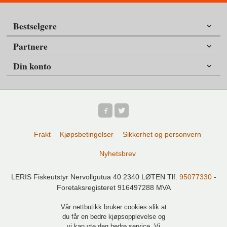
Bestselgere
Partnere
Din konto
Frakt
Kjøpsbetingelser
Sikkerhet og personvern
Nyhetsbrev
LERIS Fiskeutstyr Nervollgutua 40 2340 LØTEN Tlf.
95077330
-
Foretaksregisteret 916497288 MVA
Vår nettbutikk bruker cookies slik at
du får en bedre kjøpsopplevelse og
vi kan yte deg bedre service. Vi