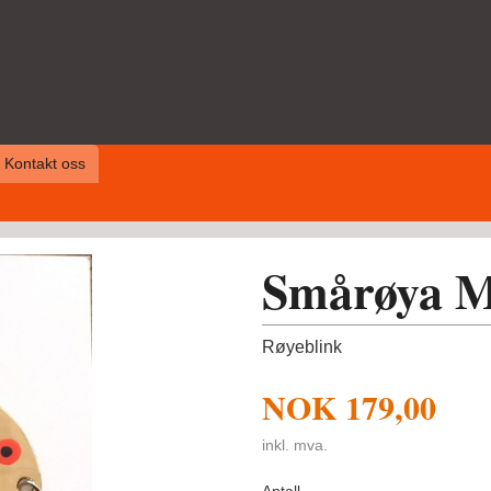
Kontakt oss
Smårøya M
Røyeblink
NOK
179,00
inkl. mva.