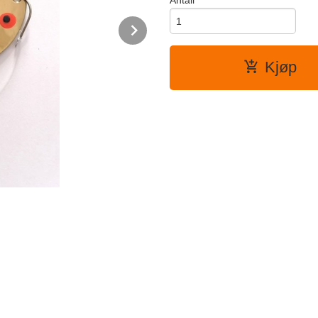
Antall
Next
Kjøp
Baksiden.