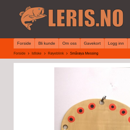
Gå
til
innholdet
Forside
Bli kunde
Om oss
Gavekort
Logg inn
Forside
Isfiske
Røyeblink
Smårøya Messing