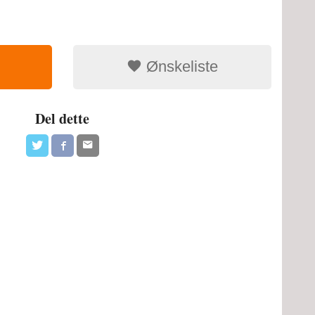
Ønskeliste
Del dette
Info og riggtip