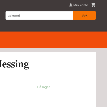
Min konto
Søk
essing
På lager