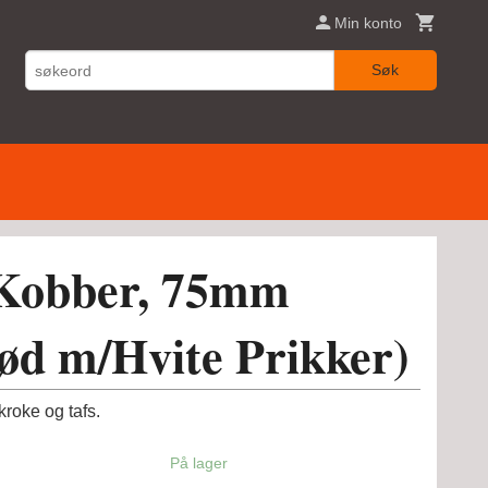
Min konto
Søk
Kobber, 75mm
ød m/Hvite Prikker)
kroke og tafs.
På lager