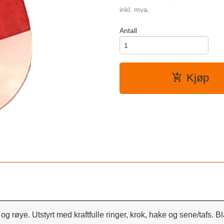
inkl. mva.
Antall
Kjøp
t og røye. Utstyrt med kraftfulle ringer, krok, hake og sene/tafs. 