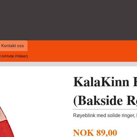
Kontakt oss
m/Hvite Prikker)
KalaKinn 
(Bakside R
Røyeblink med solide ringer, 
NOK
89,00