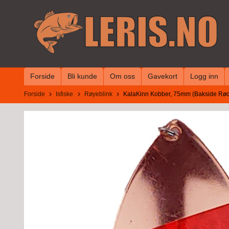
Gå
til
innholdet
Forside
Bli kunde
Om oss
Gavekort
Logg inn
Forside
Isfiske
Røyeblink
KalaKinn Kobber, 75mm (Bakside Rød 