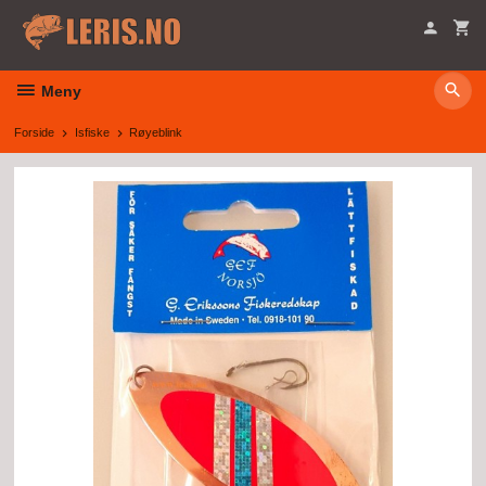
Gå
til
innholdet
Meny
Forside
Isfiske
Røyeblink