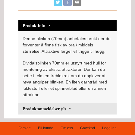
Produktinfo
Denne blinken (70mm) anbefales brukt der du
forventer å finne fisk av bra / middels
størrelse. Attraktive farger vil trigge til hugg.
Dividalsblinken 70mm er utstyrt med hull for
montering av ekstra attraktorer. Der kan du
sette f. eks en treblekrok om du opplever at
røya angriper blinken. En liten garntråd med
luktestoff eller et spinnerblad eller en annen
attraktor.
Produktanmeldelser (0)
Forside
Bli kunde
Om oss
Gavekort
Logg inn