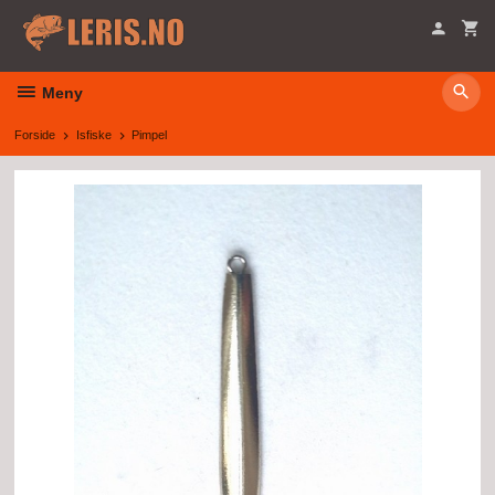
Gå
til
innholdet
Meny
Forside
Isfiske
Pimpel