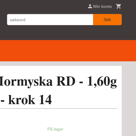
Min konto
Søk
ormyska RD - 1,60g
- krok 14
På lager