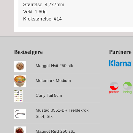
Størrelse: 4,7x7mm
Vekt: 1,60g
Krokstørrelse: #14
Bestselgere
Partnere
Maggot Hvit 250 stk
Metemark Medium
Curly Tail 5cm
Mustad 3551-BR Treblekrok,
Str.4, Stk
Maggot Rød 250 stk.