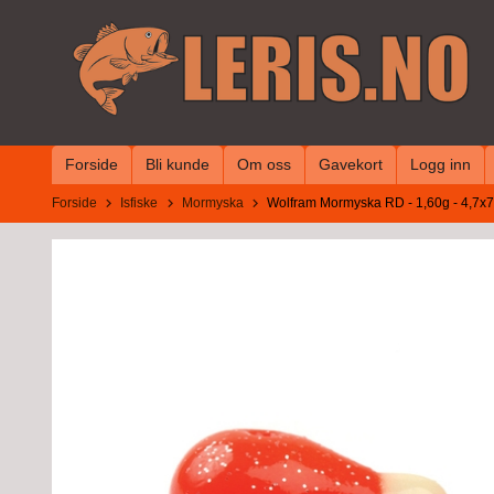
Gå
til
innholdet
Forside
Bli kunde
Om oss
Gavekort
Logg inn
Forside
Isfiske
Mormyska
Wolfram Mormyska RD - 1,60g - 4,7x7