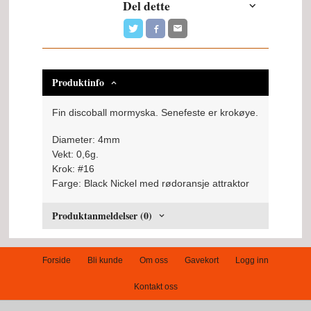
Del dette
Produktinfo
Fin discoball mormyska. Senefeste er krokøye.
Diameter: 4mm
Vekt: 0,6g.
Krok: #16
Farge: Black Nickel med rødoransje attraktor
Produktanmeldelser (0)
Forside
Bli kunde
Om oss
Gavekort
Logg inn
Kontakt oss