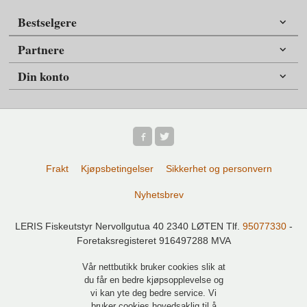
Bestselgere
Partnere
Din konto
Frakt
Kjøpsbetingelser
Sikkerhet og personvern
Nyhetsbrev
LERIS Fiskeutstyr Nervollgutua 40 2340 LØTEN Tlf.
95077330
-
Foretaksregisteret 916497288 MVA
Vår nettbutikk bruker cookies slik at
du får en bedre kjøpsopplevelse og
vi kan yte deg bedre service. Vi
bruker cookies hovedsaklig til å