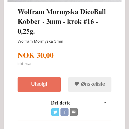
Wolfram Mormyska DicoBall
Kobber - 3mm - krok #16 -
0,25g.
Wolfram Mormyska 3mm
NOK
30,00
inkl. mva.
Utsolgt
Ønskeliste
Del dette