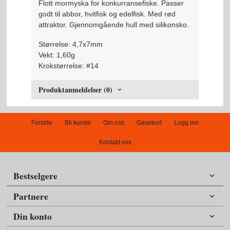
Flott mormyska for konkurransefiske. Passer
godt til abbor, hvitfisk og edelfisk. Med rød
attraktor. Gjennomgående hull med silikonsko.
Størrelse: 4,7x7mm
Vekt: 1,60g
Krokstørrelse: #14
Produktanmeldelser (0)
Forside
Bli kunde
Om oss
Gavekort
Logg inn
Kontakt oss
Bestselgere
Partnere
Din konto