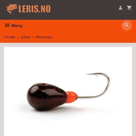
Gå
til
innholdet
Meny
Forside
Isfiske
Mormyska