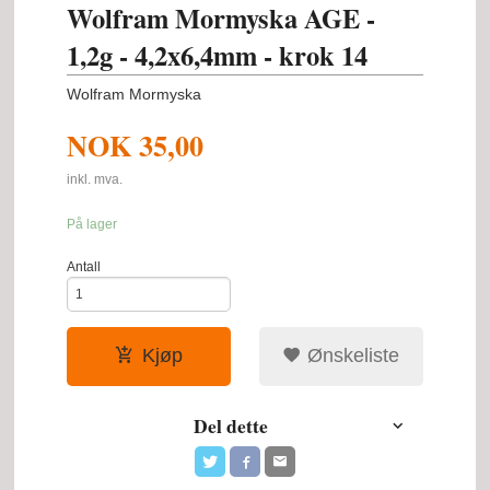
Wolfram Mormyska AGE -
1,2g - 4,2x6,4mm - krok 14
Wolfram Mormyska
NOK
35,00
inkl. mva.
På lager
Antall
Kjøp
Ønskeliste
Del dette