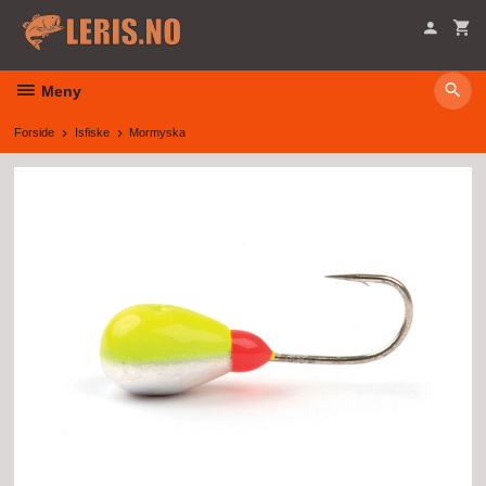
Gå
til
innholdet
Meny
Forside
Isfiske
Mormyska