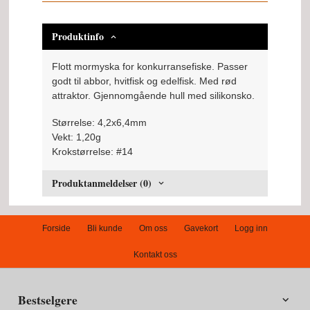
Produktinfo
Flott mormyska for konkurransefiske. Passer
godt til abbor, hvitfisk og edelfisk. Med rød
attraktor. Gjennomgående hull med silikonsko.
Størrelse: 4,2x6,4mm
Vekt: 1,20g
Krokstørrelse: #14
Produktanmeldelser (0)
Forside
Bli kunde
Om oss
Gavekort
Logg inn
Kontakt oss
Bestselgere