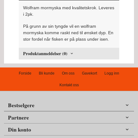
Wolfram mormyska med kvalitetskrok. Leveres
i 2pk.
På grunn av sin tyngde vil en wolfram
mormyska komme raskt ned til ønsket dyp. En
stor fordel når fisken er på plass under isen.
Produktanmeldelser (0)
Forside
Bli kunde
Om oss
Gavekort
Logg inn
Kontakt oss
Bestselgere
Partnere
Din konto