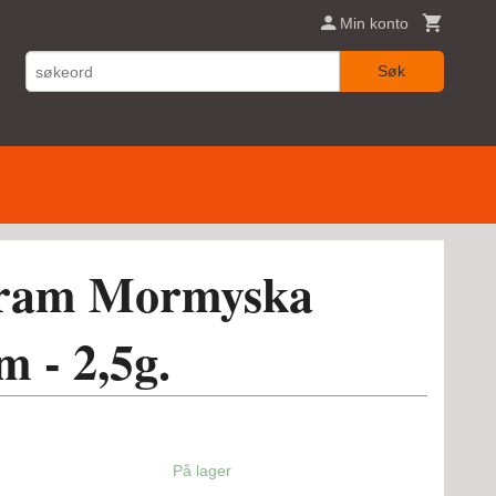
Min konto
Søk
fram Mormyska
 - 2,5g.
På lager