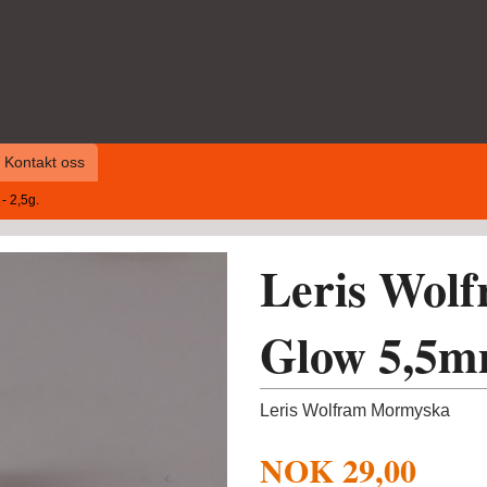
Kontakt oss
- 2,5g.
Leris Wol
Glow 5,5mm
Leris Wolfram Mormyska
NOK
29,00