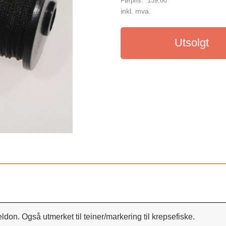
Førpris:
139,00
Rabatt
inkl. mva.
Utsolgt
ldon. Også utmerket til teiner/markering til krepsefiske.