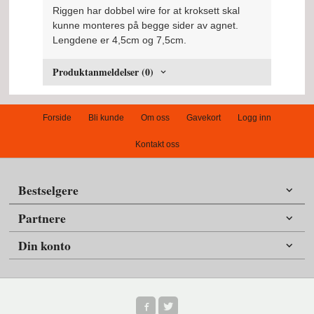
Riggen har dobbel wire for at kroksett skal
kunne monteres på begge sider av agnet.
Lengdene er 4,5cm og 7,5cm.
Produktanmeldelser (0)
Forside
Bli kunde
Om oss
Gavekort
Logg inn
Kontakt oss
Bestselgere
Partnere
Din konto