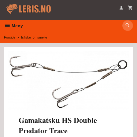
Gå
til
innholdet
Meny
Forside
Isfiske
Ismeite
Gamakatsku HS Double
Predator Trace