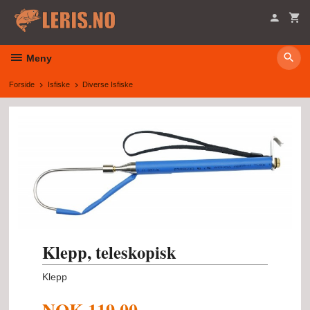
Gå
til
innholdet
Meny
Forside
Isfiske
Diverse Isfiske
Klepp, teleskopisk
Klepp
NOK
119,00