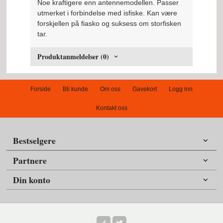
Noe kraftigere enn antennemodellen. Passer
utmerket i forbindelse med isfiske. Kan være
forskjellen på fiasko og suksess om storfisken
tar.
Produktanmeldelser (0)
Forside
Bli kunde
Om oss
Gavekort
Logg inn
Kontakt oss
Bestselgere
Partnere
Din konto