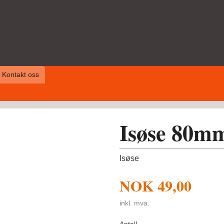
Kontakt oss
Isøse 80m
Isøse
NOK
49,00
inkl. mva.