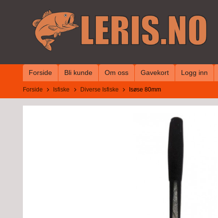
Gå
til
innholdet
Forside
Bli kunde
Om oss
Gavekort
Logg inn
Forside
Isfiske
Diverse Isfiske
Isøse 80mm