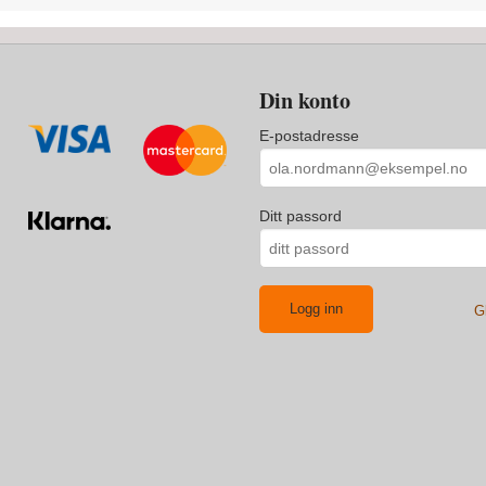
Din konto
E-postadresse
Ditt passord
G