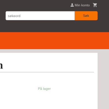
Min konto
Søk
m
På lager