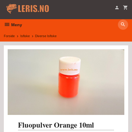
Gå
til
innholdet
Meny
Forside
Isfiske
Diverse Isfiske
Fluopulver Orange 10ml