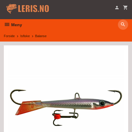
Gå
til
innholdet
Meny
Forside
Isfiske
Balanse