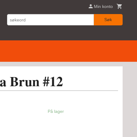
Min konto
Søk
a Brun #12
På lager