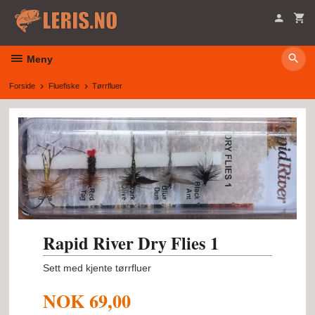
Gå
til
innholdet
Meny
Forside
Fluefiske
Tørrfluer
Rapid River Dry Flies 1
Sett med kjente tørrfluer
NOK
69,00