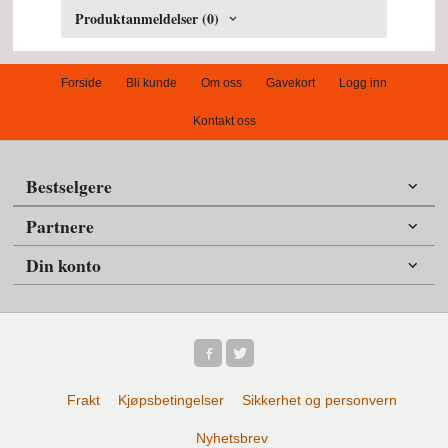
Produktanmeldelser (0)
Forside
Bli kunde
Om oss
Gavekort
Logg inn
Kontakt oss
Bestselgere
Partnere
Din konto
Frakt
Kjøpsbetingelser
Sikkerhet og personvern
Nyhetsbrev