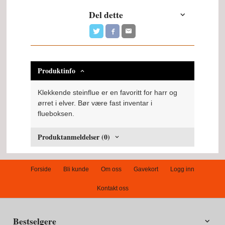
Del dette
Produktinfo
Klekkende steinflue er en favoritt for harr og
ørret i elver. Bør være fast inventar i
flueboksen.
Produktanmeldelser (0)
Forside
Bli kunde
Om oss
Gavekort
Logg inn
Kontakt oss
Bestselgere