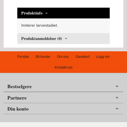
Produktinfo
Imiterer larvestadiet.
Produktanmeldelser (0)
Forside
Bli kunde
Om oss
Gavekort
Logg inn
Kontakt oss
Bestselgere
Partnere
Din konto