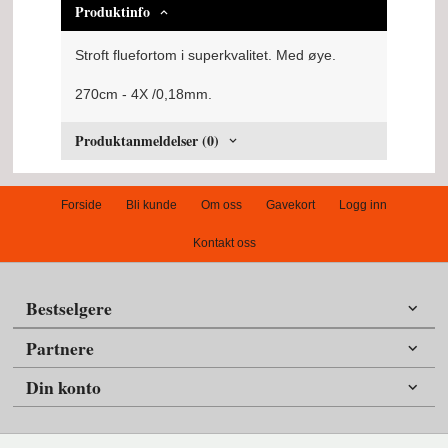
Produktinfo
Stroft fluefortom i superkvalitet. Med øye.
270cm - 4X /0,18mm.
Produktanmeldelser (0)
Forside
Bli kunde
Om oss
Gavekort
Logg inn
Kontakt oss
Bestselgere
Partnere
Din konto