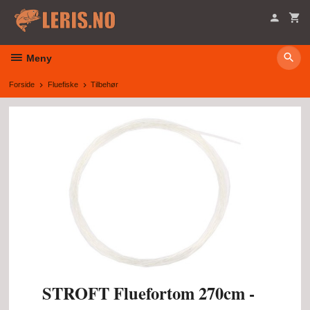
Gå
til
innholdet
Meny
Forside
Fluefiske
Tilbehør
STROFT Fluefortom 270cm -