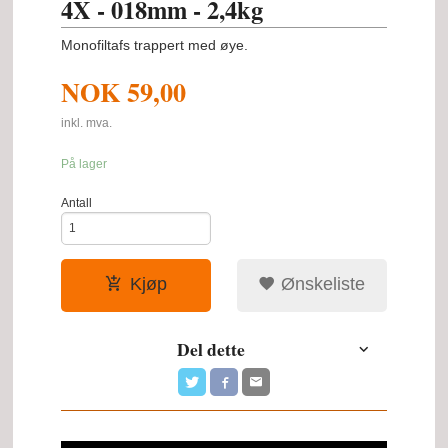
4X - 018mm - 2,4kg
Monofiltafs trappert med øye.
NOK
59,00
inkl. mva.
På lager
Antall
Kjøp
Ønskeliste
Del dette