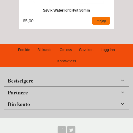
Søvik Waterlight Hvit 50mm
65,00
Kjøp
Forside
Bli kunde
Om oss
Gavekort
Logg inn
Kontakt oss
Bestselgere
Partnere
Din konto