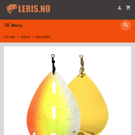
Gå
til
innholdet
Meny
Forside
Isfiske
Røyeblink